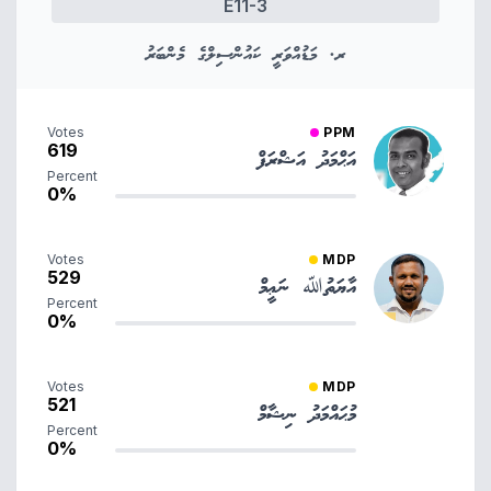
E11-3
ރ. މަޑުއްވަރީ ކައުންސިލްގެ މެންބަރު
Votes
PPM
619
އަޙްމަދު އަޝްރަފް
Percent
0%
Votes
MDP
529
އާޔަތުﷲ ނަޢީމް
Percent
0%
Votes
MDP
521
މުޙައްމަދު ނިޝާމް
Percent
0%