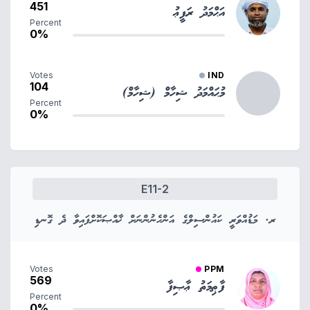
451
އަޙްމަދު ރަފީޢު
Percent
0%
Votes
IND
104
މުޙައްމަދު ޝިހާމް (ޝިހާމް)
Percent
0%
E11-2
ރ. މަޑުއްވަރީ ކައުންސިލްގެ އަންހެނުންނަށް ޚާއްޞަކޮށްފައިވާ ދެ ގޮނޑި
Votes
PPM
569
ފާޠިމަތު ޢާޞިފާ
Percent
0%