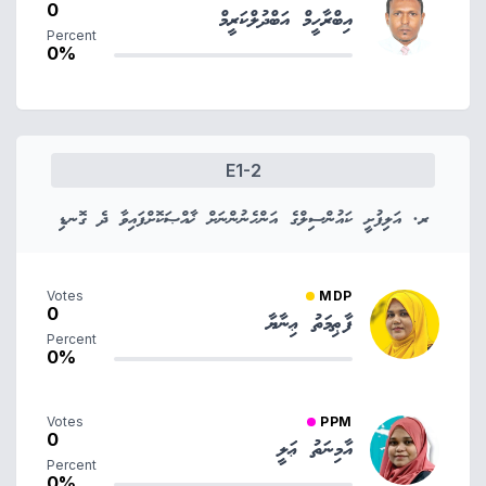
0
އިބްރާހީމް އަބްދުލްކަރީމް
Percent
0%
E1-2
ރ. އަލިފުށީ ކައުންސިލްގެ އަންހެނުންނަށް ޚާއްޞަކޮށްފައިވާ ދެ ގޮނޑި
Votes
MDP
0
ފާޠިމަތު ޢިނާޔާ
Percent
0%
Votes
PPM
0
އާމިނަތު ޢަލީ
Percent
0%