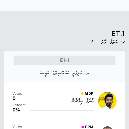
ET.1
ރ. އަތޮޅު، މާލެ - 1
E1-1
ރ. އަލިފުށީ ކައުންސިލްގެ ރައީސް
Votes
MDP
0
އާދަމް އިމްރާން
Percent
0%
Votes
PPM