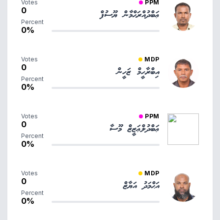
Votes
PPM
0
ޢަބްދުއްރަޙްމާން ޔޫސުފް
Percent
0%
Votes
MDP
0
އިބްރާހީމް ޒަހީން
Percent
0%
Votes
PPM
0
ޢަބްދުލްޢަޒީޒް މޫސާ
Percent
0%
Votes
MDP
0
އަޙްމަދު އަޔާޒް
Percent
0%