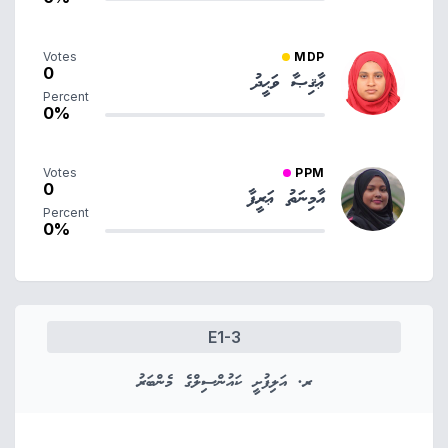
Votes
MDP
0
ޢާޤިޞާ ވަޙީދު
Percent
0%
Votes
PPM
0
އާމިނަތު ޢަރީފާ
Percent
0%
E1-3
ރ. އަލިފުށީ ކައުންސިލްގެ މެންބަރު