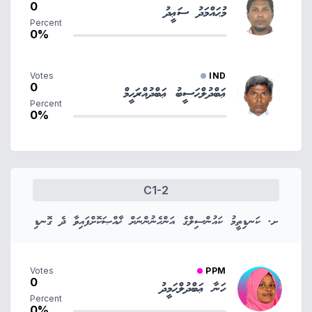
0
މުޙައްމަދު ސަޢީދު
Percent
0%
Votes
IND
0
ޢަބްދުލްޙަސީބު ޢަބްދުއްރަޙީމް
Percent
0%
C1-2
ށ. ކަނޑިތީމު ކައުންސިލްގެ އަންހެނުންނަށް ޚާއްޞަކޮށްފައިވާ ދެ ގޮނޑި
Votes
PPM
0
ހަނާ ޢަބްދުލްޙަމީދު
Percent
0%