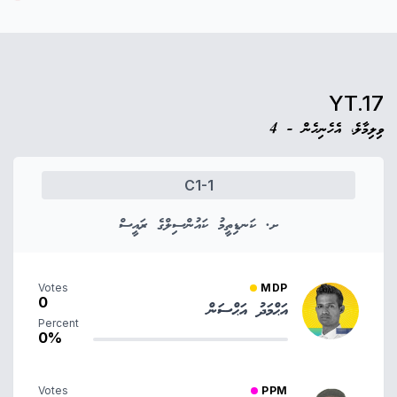
YT.17
ވިލިމާލެ، އެހެނިހެން - 4
C1-1
ށ. ކަނޑިތީމު ކައުންސިލްގެ ރައީސް
Votes
MDP
0
އަޙްމަދު އަޙްސަން
Percent
0%
Votes
PPM