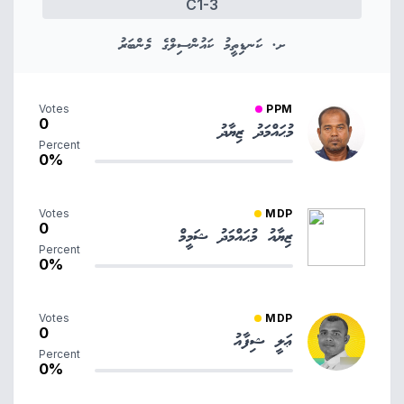
C1-3
ށ. ކަނޑިތީމު ކައުންސިލްގެ މެންބަރު
Votes
PPM
0
މުޙައްމަދު ޒިޔާދު
Percent
0%
Votes
MDP
0
ޒިޔާއު މުޙައްމަދު ޝަމީމް
Percent
0%
Votes
MDP
0
ޢަލީ ޝިފާއު
Percent
0%