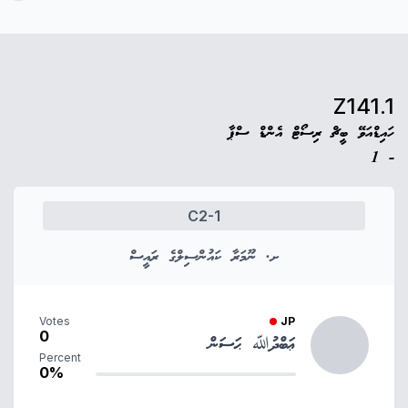
Z141.1
ހައިޑްއަވޭ ބީޗް ރިސޯޓް އެންޑް ސްޕާ
- 1
C2-1
ށ. ނޫމަރާ ކައުންސިލްގެ ރައީސް
Votes
JP
0
ޢަބްދުﷲ ޙަސަން
Percent
0%