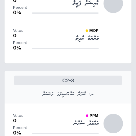
0
ޢާއިޝަތު ފަޒީލާ
Percent
0%
Votes
MDP
0
މަރްޔަމް ޢާދިލާ
Percent
0%
C2-3
ށ. ނޫމަރާ ކައުންސިލްގެ މެންބަރު
Votes
PPM
0
އަޙްމަދު ސުޙާނު
Percent
0%