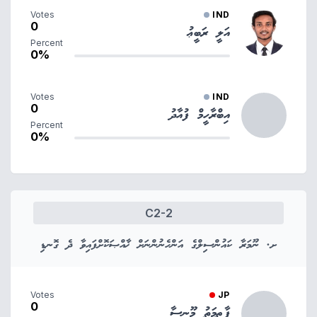
Votes
IND
0
އަލީ ރަބީޢު
Percent
0%
Votes
IND
0
އިބްރާހީމް ފުއާދު
Percent
0%
C2-2
ށ. ނޫމަރާ ކައުންސިލްގެ އަންހެނުންނަށް ޚާއްޞަކޮށްފައިވާ ދެ ގޮނޑި
Votes
JP
0
ފާޠިމަތު މޫނިސާ