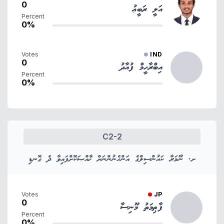
0
އަލީ ރަބީޢު
Percent
0%
Votes
IND
0
އިބްރާހީމް ފުއާދު
Percent
0%
C2-2
ށ. ނޫމަރާ ކައުންސިލްގެ އަންހެނުންނަށް ޚާއްޞަކޮށްފައިވާ ދެ ގޮނޑި
Votes
JP
0
ފާޠިމަތު މޫނިސާ
Percent
0%