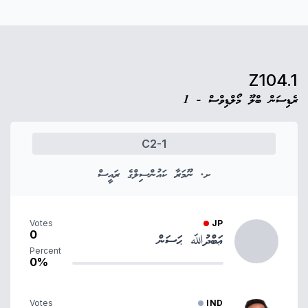
Z104.1
ރެޑިސަން ބްލޫ މޯލްޑިވްސް - 1
C2-1
ށ. ނޫމަރާ ކައުންސިލްގެ ރައީސް
Votes
JP
0
ޢަބްދުﷲ ޙަސަން
Percent
0%
Votes
IND