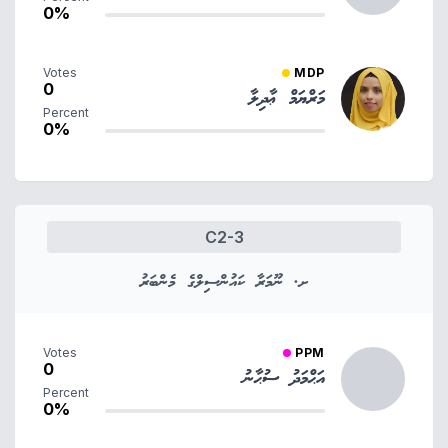
0%
Votes
MDP
0
މަރްޔަމް ޢާދިލާ
Percent
0%
C2-3
ށ. ނޫމަރާ ކައުންސިލްގެ މެންބަރު
Votes
PPM
0
އަޙްމަދު ސުޙާނު
Percent
0%