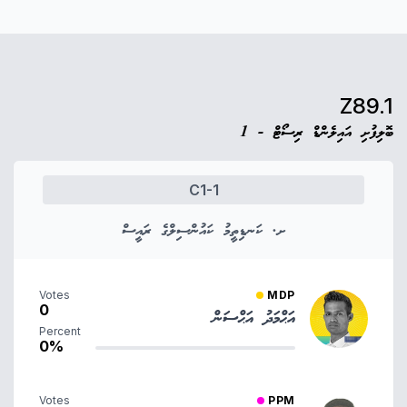
Z89.1
ބޮލިފުށި އައިލެންޑް ރިސޯޓް - 1
C1-1
ށ. ކަނޑިތީމު ކައުންސިލްގެ ރައީސް
Votes
MDP
0
އަޙްމަދު އަޙްސަން
Percent
0%
Votes
PPM