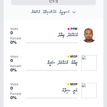
C1-3
ށ. ކަނޑިތީމު ކައުންސިލްގެ މެންބަރު
Votes
PPM
0
މުޙައްމަދު ޒިޔާދު
Percent
0%
Votes
MDP
0
ޒިޔާއު މުޙައްމަދު ޝަމީމް
Percent
0%
Votes
MDP
0
ޢަލީ ޝިފާއު
Percent
0%