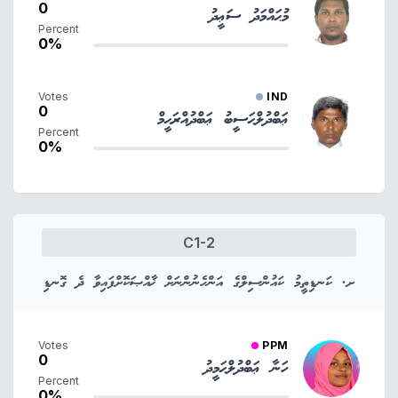
0
މުޙައްމަދު ސަޢީދު
Percent
0%
Votes
IND
0
ޢަބްދުލްޙަސީބު ޢަބްދުއްރަޙީމް
Percent
0%
C1-2
ށ. ކަނޑިތީމު ކައުންސިލްގެ އަންހެނުންނަށް ޚާއްޞަކޮށްފައިވާ ދެ ގޮނޑި
Votes
PPM
0
ހަނާ ޢަބްދުލްޙަމީދު
Percent
0%