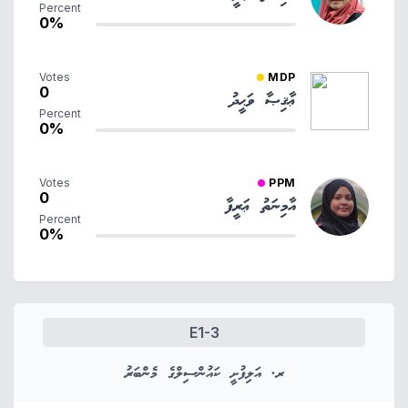
Percent
0%
Votes
MDP
0
ޢާޤިޞާ ވަޙީދު
Percent
0%
Votes
PPM
0
އާމިނަތު ޢަރީފާ
Percent
0%
E1-3
ރ. އަލިފުށީ ކައުންސިލްގެ މެންބަރު