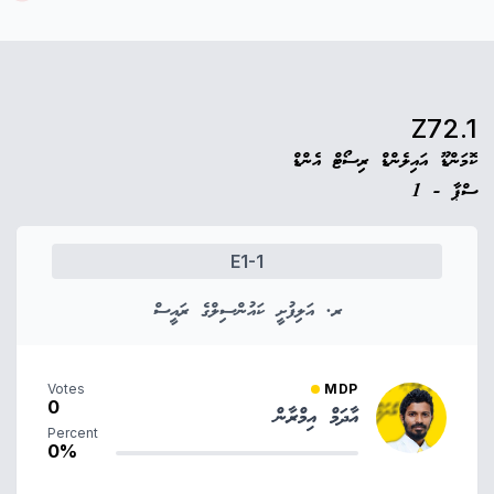
Z72.1
ކޮމަންޑޫ އައިލެންޑް ރިސޯޓް އެންޑް
ސްޕާ - 1
E1-1
ރ. އަލިފުށީ ކައުންސިލްގެ ރައީސް
Votes
MDP
0
އާދަމް އިމްރާން
Percent
0%