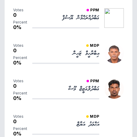
Votes
PPM
0
ޢަބްދުއްރަޙްމާން ޔޫސުފް
Percent
0%
Votes
MDP
0
އިބްރާހީމް ޒަހީން
Percent
0%
Votes
PPM
0
ޢަބްދުލްޢަޒީޒް މޫސާ
Percent
0%
Votes
MDP
0
އަޙްމަދު އަޔާޒް
Percent
0%