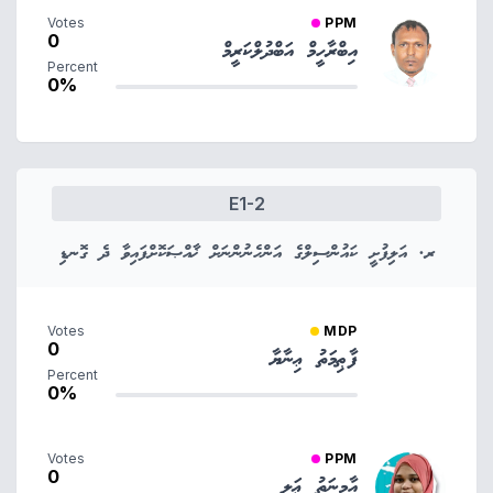
Votes
PPM
0
އިބްރާހީމް އަބްދުލްކަރީމް
Percent
0%
E1-2
ރ. އަލިފުށީ ކައުންސިލްގެ އަންހެނުންނަށް ޚާއްޞަކޮށްފައިވާ ދެ ގޮނޑި
Votes
MDP
0
ފާޠިމަތު ޢިނާޔާ
Percent
0%
Votes
PPM
0
އާމިނަތު ޢަލީ