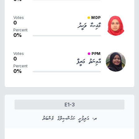
Votes
MDP
0
ޢާޤިޞާ ވަޙީދު
Percent
0%
Votes
PPM
0
އާމިނަތު ޢަރީފާ
Percent
0%
E1-3
ރ. އަލިފުށީ ކައުންސިލްގެ މެންބަރު