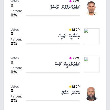
Votes
PPM
0
ޢަބްދުއްރަޙްމާން ޔޫސުފް
Percent
0%
Votes
MDP
0
އިބްރާހީމް ޒަހީން
Percent
0%
Votes
PPM
0
ޢަބްދުލްޢަޒީޒް މޫސާ
Percent
0%
Votes
MDP
0
އަޙްމަދު އަޔާޒް
Percent
0%