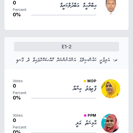
0
އިބްރާހީމް އަބްދުލްކަރީމް
Percent
0%
E1-2
ރ. އަލިފުށީ ކައުންސިލްގެ އަންހެނުންނަށް ޚާއްޞަކޮށްފައިވާ ދެ ގޮނޑި
Votes
MDP
0
ފާޠިމަތު ޢިނާޔާ
Percent
0%
Votes
PPM
0
އާމިނަތު ޢަލީ
Percent
0%