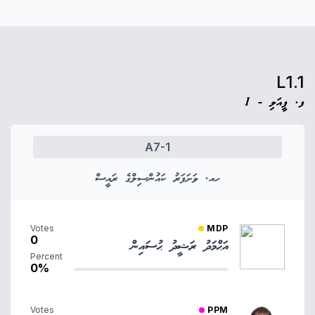
L1.1
ފ. ފީއަލި - 1
A7-1
ހއ. ވަށަފަރު ކައުންސިލްގެ ރައީސް
Votes
MDP
0
އަޙްމަދު ރަޝީދު ޙުސައިން
Percent
0%
Votes
PPM