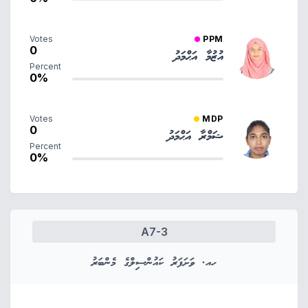
Votes
PPM
0
އުޒުމާ އަޙްމަދު
Percent
0%
Votes
MDP
0
ޝަމްރާ އަޙްމަދު
Percent
0%
A7-3
ހއ. ވަށަފަރު ކައުންސިލްގެ މެންބަރު