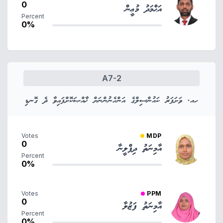
0
އަޙްމަދު މުޢީން
Percent
0%
A7-2
ހއ. ވަށަފަރު ކައުންސިލްގެ އަންހެނުންނަށް ޚާއްޞަކޮށްފައިވާ ދެ ގޮނޑި
Votes
MDP
0
އާމިނަތު ދިފްލީނާ
Percent
0%
Votes
PPM
0
އާމިނަތު ފަޒުލާ
Percent
0%