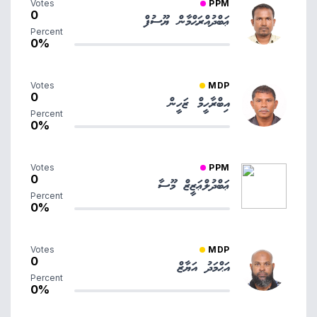
Votes
PPM
0
ޢަބްދުއްރަޙްމާން ޔޫސުފް
Percent
0%
Votes
MDP
0
އިބްރާހީމް ޒަހީން
Percent
0%
Votes
PPM
0
ޢަބްދުލްޢަޒީޒް މޫސާ
Percent
0%
Votes
MDP
0
އަޙްމަދު އަޔާޒް
Percent
0%