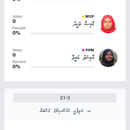
Votes
MDP
0
ޢާޤިޞާ ވަޙީދު
Percent
0%
Votes
PPM
0
އާމިނަތު ޢަރީފާ
Percent
0%
E1-3
ރ. އަލިފުށީ ކައުންސިލްގެ މެންބަރު