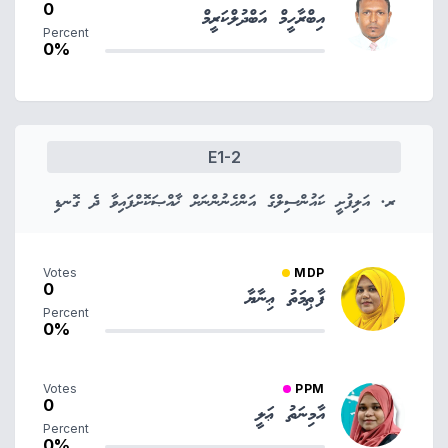
0
އިބްރާހީމް އަބްދުލްކަރީމް
Percent
0%
E1-2
ރ. އަލިފުށީ ކައުންސިލްގެ އަންހެނުންނަށް ޚާއްޞަކޮށްފައިވާ ދެ ގޮނޑި
Votes
MDP
0
ފާޠިމަތު ޢިނާޔާ
Percent
0%
Votes
PPM
0
އާމިނަތު ޢަލީ
Percent
0%