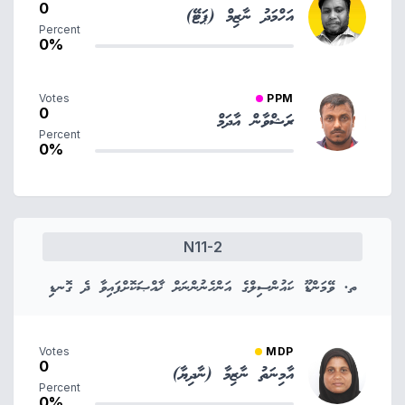
0
އަހްމަދު ނާޒިމް (ޕަޓޭ)
Percent
0%
Votes
PPM
0
ރަޝްވާން އާދަމް
Percent
0%
N11-2
ތ. ވޭމަންޑޫ ކައުންސިލްގެ އަންހެނުންނަށް ޚާއްޞަކޮށްފައިވާ ދެ ގޮނޑި
Votes
MDP
0
އާމިނަތު ނާޒިމާ (ނާދިޔާ)
Percent
0%