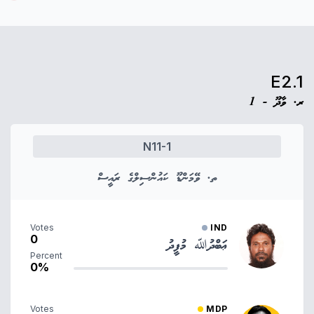
E2.1
ރ. ވާދޫ - 1
N11-1
ތ. ވޭމަންޑޫ ކައުންސިލްގެ ރައީސް
Votes
IND
0
ޢަބްދުﷲ މުފީދު
Percent
0%
Votes
MDP