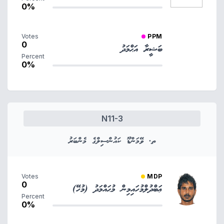
0%
Votes
PPM
0
ބަޝީރާ އަޙްމަދު
Percent
0%
N11-3
ތ. ވޭމަންޑޫ ކައުންސިލްގެ މެންބަރު
Votes
MDP
0
ޢަބްދުލްމުހައިމިން މުޙައްމަދު (މުހޭ)
Percent
0%