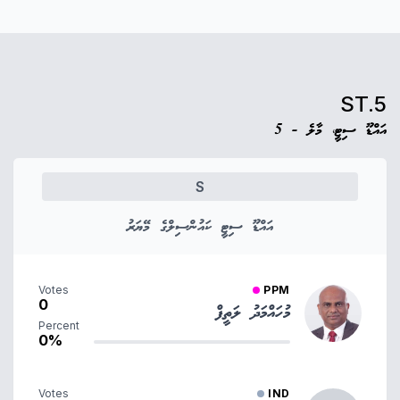
ST.5
އައްޑޫ ސިޓީ، މާލެ - 5
S
އައްޑޫ ސިޓީ ކައުންސިލްގެ މޭޔަރު
Votes
PPM
0
މުހައްމަދު ލަތީފް
Percent
0%
Votes
IND