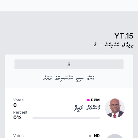
YT.15
ވިލިމާލެ، އެހެނިހެން - 2
S
އައްޑޫ ސިޓީ ކައުންސިލްގެ މޭޔަރު
Votes
PPM
0
މުހައްމަދު ލަތީފް
Percent
0%
Votes
IND