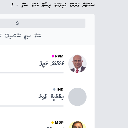
ސެންޓާރާ ގްރޭންޑް އައިލޭންޑް ރިސޯޓް އެންޑް ސްޕާ - 1
S
އައްޑޫ ސިޓީ ކައުންސިލްގެ މޭޔ
PPM
މުހައްމަދު ލަތީފް
IND
އިބްރާހީމް ޠާހިރު
MDP