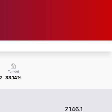
Turnout
2
33.14%
Z146.1