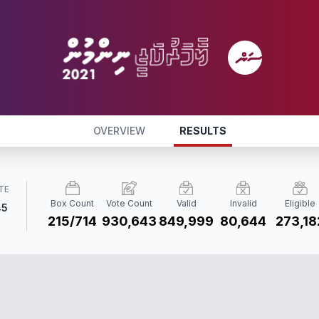
OVERVIEW
RESULTS
TE
Box Count
Vote Count
Valid
Invalid
Eligible
45
215/714
930,643
849,999
80,644
273,18