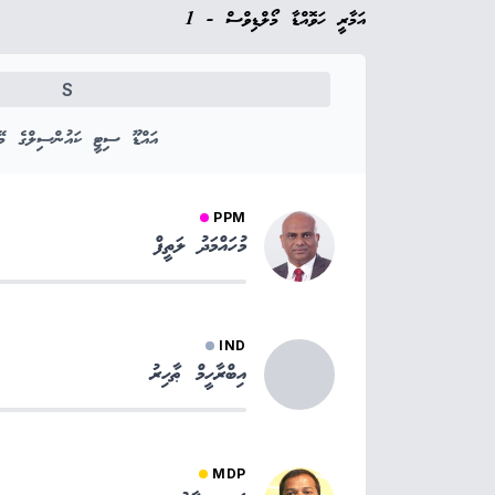
އަމާރީ ހަވޮއްޑާ މޯލްޑިވްސް - 1
S
އައްޑޫ ސިޓީ ކައުންސިލްގެ މޭޔ
PPM
މުހައްމަދު ލަތީފް
IND
އިބްރާހީމް ޠާހިރު
MDP