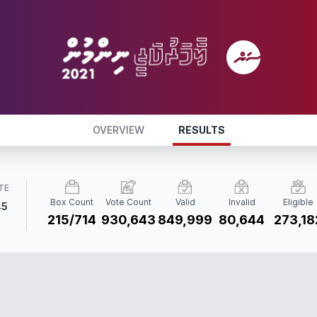
OVERVIEW
RESULTS
TE
Box Count
Vote Count
Valid
Invalid
Eligible
45
215/714
930,643
849,999
80,644
273,18