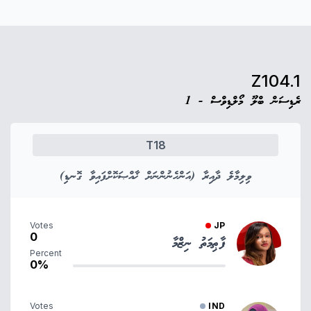
Z104.1
ރެޑިސަން ބްލޫ މޯލްޑިވްސް - 1
T18
ވިލިމާލެ ދާއިރާ (އަންހެނުންނަށް ޚާއްޞަކޮށްފައިވާ ގޮނޑި)
Votes
JP
0
ފާޠިމަތު ނިޒްމާ
Percent
0%
Votes
IND