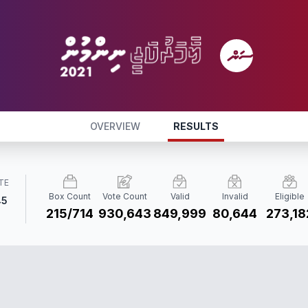
OVERVIEW
RESULTS
TE
Box Count
Vote Count
Valid
Invalid
Eligible
45
215/714
930,643
849,999
80,644
273,18