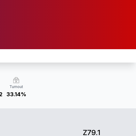
Turnout
2
33.14%
Z79.1