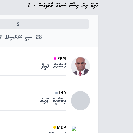
ހޮލިޑޭ އިން ރިސޯޓް ކަނޑޫމާ މޯލްޑިވްސް - 1
S
އައްޑޫ ސިޓީ ކައުންސިލްގެ މޭޔ
PPM
މުހައްމަދު ލަތީފް
IND
އިބްރާހީމް ޠާހިރު
MDP