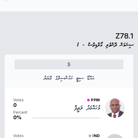
Z78.1
ސިނަމަން ދޮންވެލި މޯލްޑިވްސް - 1
S
އައްޑޫ ސިޓީ ކައުންސިލްގެ މޭޔަރު
Votes
PPM
0
މުހައްމަދު ލަތީފް
Percent
0%
Votes
IND