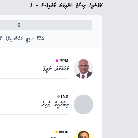
މޫވެންޕިކް ރިސޯޓް ކުރެދިވަރު މޯލްޑިވްސް - 1
S
އައްޑޫ ސިޓީ ކައުންސިލްގެ މޭޔ
PPM
މުހައްމަދު ލަތީފް
IND
އިބްރާހީމް ޠާހިރު
MDP