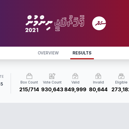
OVERVIEW
RESULTS
TE
Box Count
Vote Count
Valid
Invalid
Eligible
45
215/714
930,643
849,999
80,644
273,18