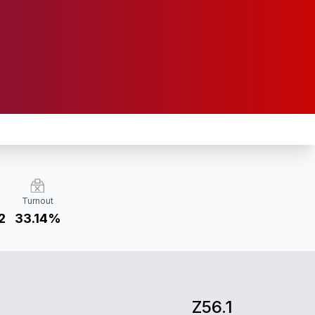
Turnout
2
33.14%
Z56.1