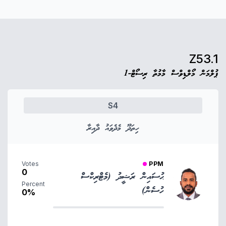
Z53.1
ޕުލްމަން މޯލްޑިވްސް މާމުތާ ރިސޯޓް-1
S4
ހިތަދޫ މެދެވައު ދާއިރާ
Votes
PPM
0
ޙުސައިން ރަޝީދު (މެޓްރިކްސް
Percent
ހުސެން)
0%