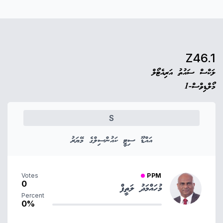
Z46.1
ލަކްސް ސައުތު އަރިއެޓޯލް
މޯލްޑިވްސް-1
S
އައްޑޫ ސިޓީ ކައުންސިލްގެ މޭޔަރު
Votes
PPM
0
މުހައްމަދު ލަތީފް
Percent
0%