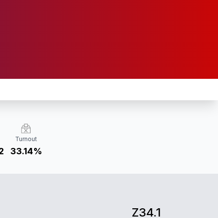
Turnout
2
33.14%
Z34.1