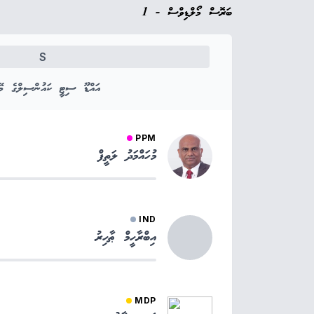
ބަރޮސް މޯލްޑިވްސް - 1
S
އައްޑޫ ސިޓީ ކައުންސިލްގެ މޭޔ
PPM
މުހައްމަދު ލަތީފް
IND
އިބްރާހީމް ޠާހިރު
MDP