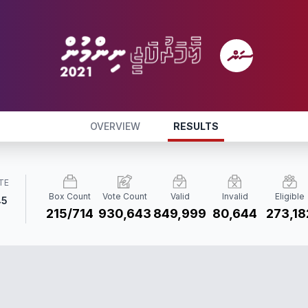
OVERVIEW
RESULTS
TE
Box Count
Vote Count
Valid
Invalid
Eligible
45
215/714
930,643
849,999
80,644
273,18