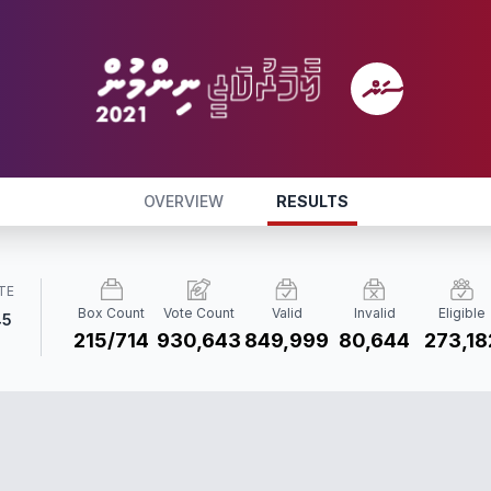
OVERVIEW
RESULTS
TE
Box Count
Vote Count
Valid
Invalid
Eligible
45
215/714
930,643
849,999
80,644
273,18