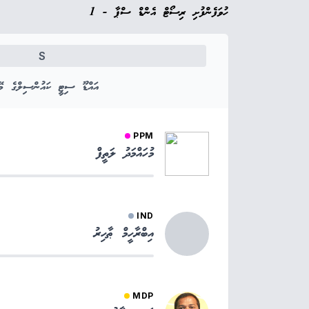
ހުވަފެންފުށި ރިސޯޓް އެންޑް ސްޕާ - 1
S
އައްޑޫ ސިޓީ ކައުންސިލްގެ މޭޔ
PPM
މުހައްމަދު ލަތީފް
IND
އިބްރާހީމް ޠާހިރު
MDP