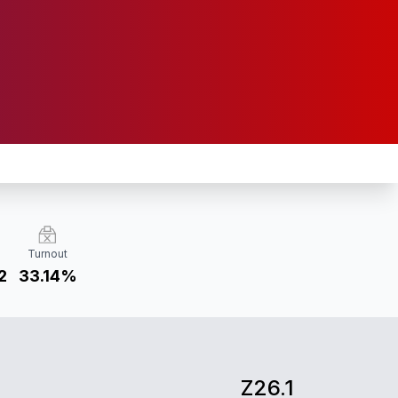
Turnout
2
33.14%
Z26.1