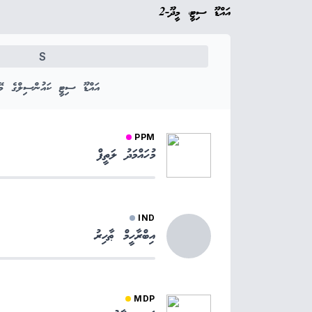
އައްޑޫ ސިޓީ، މީދޫ-2
S
އައްޑޫ ސިޓީ ކައުންސިލްގެ މޭޔ
PPM
މުހައްމަދު ލަތީފް
IND
އިބްރާހީމް ޠާހިރު
MDP