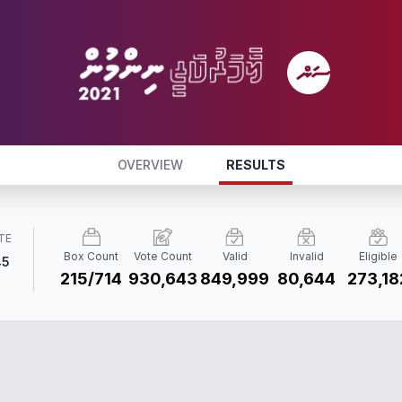
OVERVIEW
RESULTS
TE
Box Count
Vote Count
Valid
Invalid
Eligible
45
215/714
930,643
849,999
80,644
273,18