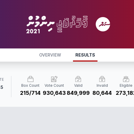
OVERVIEW
RESULTS
TE
Box Count
Vote Count
Valid
Invalid
Eligible
45
215/714
930,643
849,999
80,644
273,18