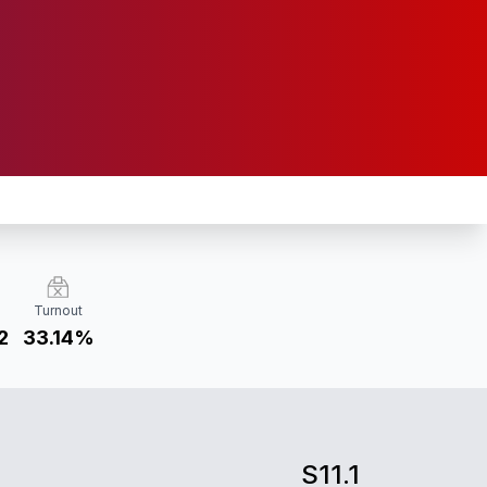
Turnout
2
33.14%
S11.1