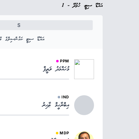
އައްޑޫ ސިޓީ، ހުޅުދޫ - 1
S
އައްޑޫ ސިޓީ ކައުންސިލްގެ މޭޔ
PPM
މުހައްމަދު ލަތީފް
IND
އިބްރާހީމް ޠާހިރު
MDP