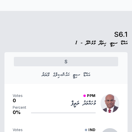
S6.1
އައްޑޫ ސިޓީ، ހިތަދޫ މާމެންދޫ - 1
S
އައްޑޫ ސިޓީ ކައުންސިލްގެ މޭޔަރު
Votes
PPM
0
މުހައްމަދު ލަތީފް
Percent
0%
Votes
IND