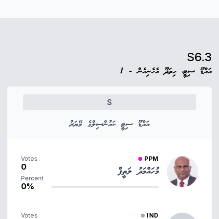
S6.3
އައްޑޫ ސިޓީ، ހިތަދޫ އެހެނިހެން - 1
S
އައްޑޫ ސިޓީ ކައުންސިލްގެ މޭޔަރު
Votes
PPM
0
މުހައްމަދު ލަތީފް
Percent
0%
Votes
IND