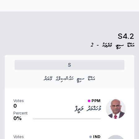
S4.2
އައްޑޫ ސިޓީ، މެދެވައު - 2
S
އައްޑޫ ސިޓީ ކައުންސިލްގެ މޭޔަރު
Votes
PPM
0
މުހައްމަދު ލަތީފް
Percent
0%
Votes
IND