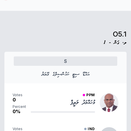
O5.1
ލ. ގަން - 1
S
އައްޑޫ ސިޓީ ކައުންސިލްގެ މޭޔަރު
Votes
PPM
0
މުހައްމަދު ލަތީފް
Percent
0%
Votes
IND