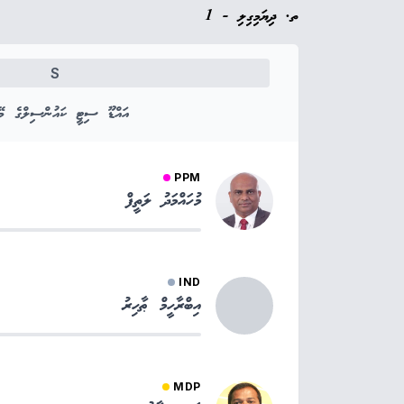
ތ. ދިޔަމިގިލި - 1
S
އައްޑޫ ސިޓީ ކައުންސިލްގެ މޭޔ
PPM
މުހައްމަދު ލަތީފް
IND
އިބްރާހީމް ޠާހިރު
MDP