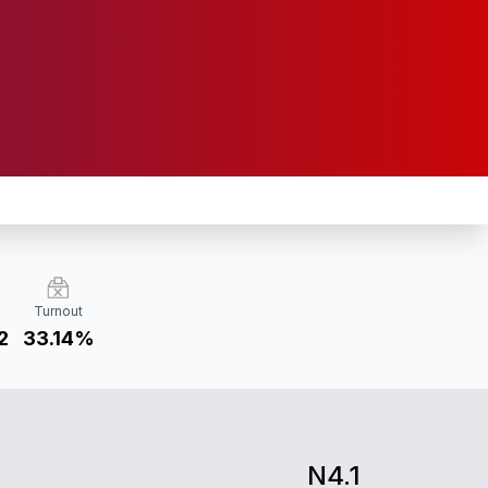
Turnout
2
33.14%
N4.1