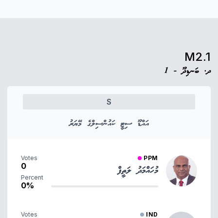
M2.1
ދ. ބަނޑިދޫ - 1
S
އައްޑޫ ސިޓީ ކައުންސިލްގެ މޭޔަރު
Votes
PPM
0
މުހައްމަދު ލަތީފް
Percent
0%
Votes
IND