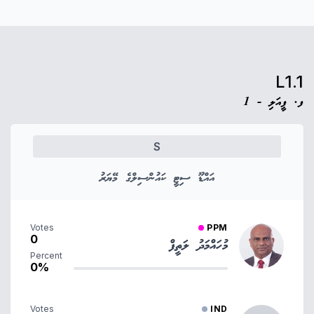
L1.1
ފ. ފީއަލި - 1
S
އައްޑޫ ސިޓީ ކައުންސިލްގެ މޭޔަރު
Votes
PPM
0
މުހައްމަދު ލަތީފް
Percent
0%
Votes
IND