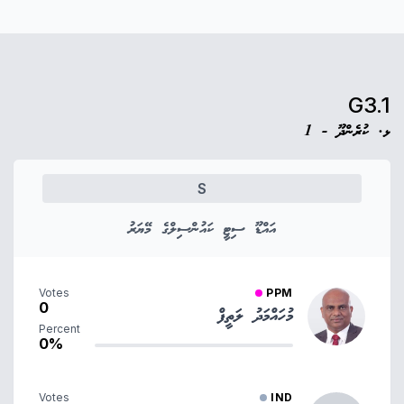
G3.1
ޅ. ކުރެންދޫ - 1
S
އައްޑޫ ސިޓީ ކައުންސިލްގެ މޭޔަރު
Votes
PPM
0
މުހައްމަދު ލަތީފް
Percent
0%
Votes
IND