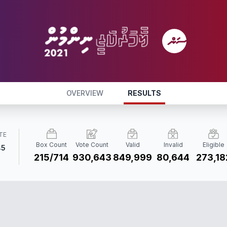
OVERVIEW
RESULTS
TE
Box Count
Vote Count
Valid
Invalid
Eligible
45
215/714
930,643
849,999
80,644
273,18