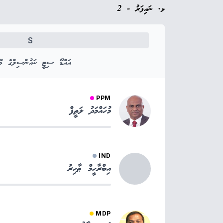
ޅ. ނައިފަރު - 2
S
އައްޑޫ ސިޓީ ކައުންސިލްގެ މޭޔ
PPM
މުހައްމަދު ލަތީފް
IND
އިބްރާހީމް ޠާހިރު
MDP