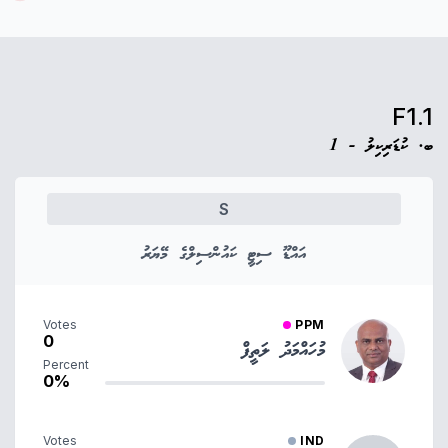
F1.1
ބ. ކުޑަރިކިލު - 1
S
އައްޑޫ ސިޓީ ކައުންސިލްގެ މޭޔަރު
Votes
PPM
0
މުހައްމަދު ލަތީފް
Percent
0%
Votes
IND