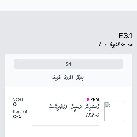
E3.1
ރ. ރަސްގެތީމު - 1
S4
ހިތަދޫ މެދެވައު ދާއިރާ
Votes
PPM
0
ޙުސައިން ރަޝީދު (މެޓްރިކްސް
Percent
ހުސެން)
0%