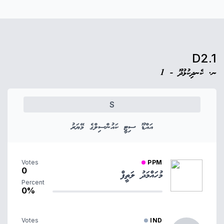
D2.1
ނ. ކެނދިކުޅުދޫ - 1
S
އައްޑޫ ސިޓީ ކައުންސިލްގެ މޭޔަރު
Votes
PPM
0
މުހައްމަދު ލަތީފް
Percent
0%
Votes
IND