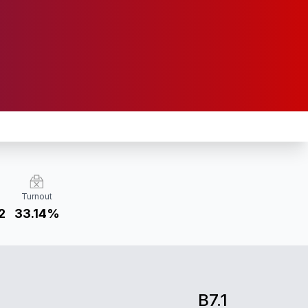
Turnout
2
33.14%
B7.1