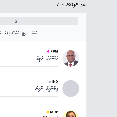
ހދ. ނޮޅިވަރަން - 1
S
އައްޑޫ ސިޓީ ކައުންސިލްގެ މޭޔ
PPM
މުހައްމަދު ލަތީފް
IND
އިބްރާހީމް ޠާހިރު
MDP