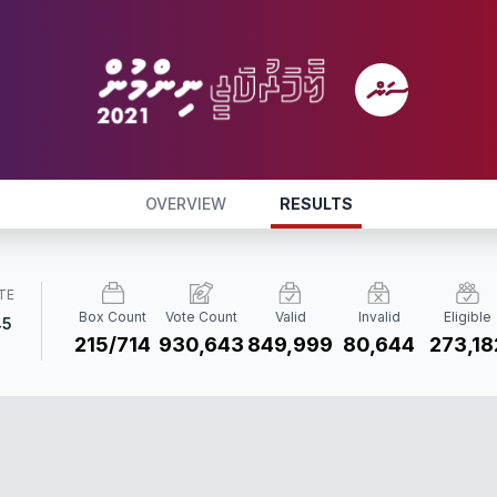
OVERVIEW
RESULTS
TE
Box Count
Vote Count
Valid
Invalid
Eligible
45
215/714
930,643
849,999
80,644
273,18