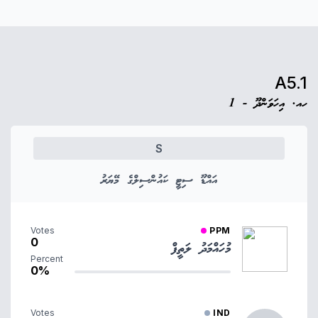
A5.1
ހއ. އިހަވަންދޫ - 1
S
އައްޑޫ ސިޓީ ކައުންސިލްގެ މޭޔަރު
Votes
PPM
0
މުހައްމަދު ލަތީފް
Percent
0%
Votes
IND